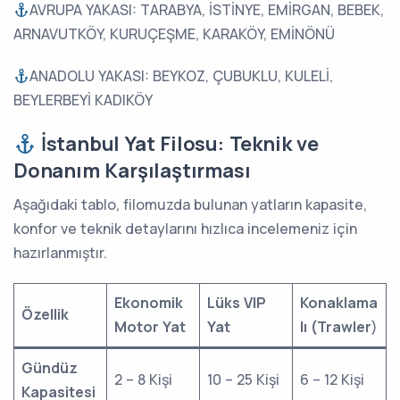
AVRUPA YAKASI: TARABYA, İSTİNYE, EMİRGAN, BEBEK,
ARNAVUTKÖY, KURUÇEŞME, KARAKÖY, EMİNÖNÜ
ANADOLU YAKASI: BEYKOZ, ÇUBUKLU, KULELİ,
BEYLERBEYİ KADIKÖY
İstanbul Yat Filosu: Teknik ve
Donanım Karşılaştırması
Aşağıdaki tablo, filomuzda bulunan yatların kapasite,
konfor ve teknik detaylarını hızlıca incelemeniz için
hazırlanmıştır.
Ekonomik
Lüks VIP
Konaklama
Özellik
Motor Yat
Yat
lı (Trawler
)
Gündüz
2 – 8 Kişi
10 – 25 Kişi
6 – 12 Kişi
Kapasitesi