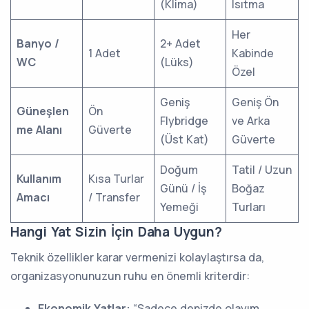
(Klima)
Isıtma
Her
Banyo /
2+ Adet
1 Adet
Kabinde
WC
(Lüks)
Özel
Geniş
Geniş Ön
Güneşlen
Ön
Flybridge
ve Arka
me Alanı
Güverte
(Üst Kat)
Güverte
Doğum
Tatil / Uzun
Kullanım
Kısa Turlar
Günü / İş
Boğaz
Amacı
/ Transfer
Yemeği
Turları
Hangi Yat Sizin İçin Daha Uygun?
Teknik özellikler karar vermenizi kolaylaştırsa da,
organizasyonunuzun ruhu en önemli kriterdir:
Ekonomik Yatlar:
“Sadece denizde olayım,